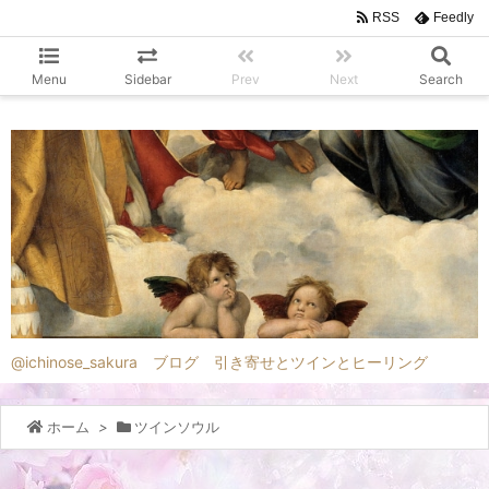
RSS
Feedly
Menu
Sidebar
Prev
Next
Search
@ichinose_sakura ブログ 引き寄せとツインとヒーリング
ホーム
>
ツインソウル