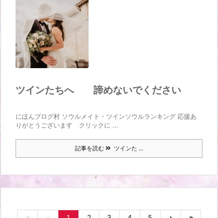
ツインたちへ 諦めないでください
にほんブログ村 ソウルメイト・ツインソウルランキング 応援あ
りがとうございます クリックに ...
記事を読む
ツインた ...
«
‹
1
2
3
4
5
›
»