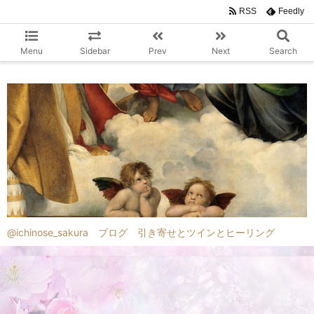
RSS
Feedly
Menu
Sidebar
Prev
Next
Search
@ichinose_sakura ブログ 引き寄せとツインとヒーリング