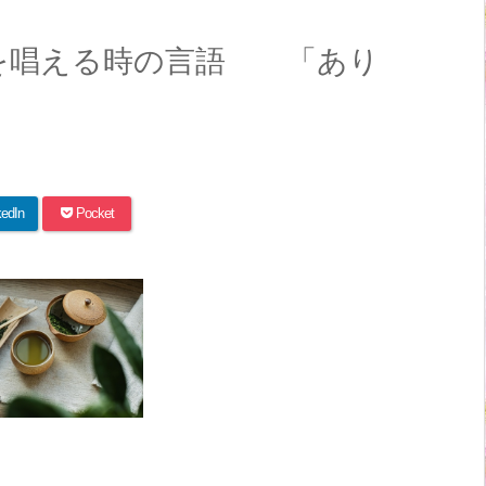
を唱える時の言語 「あり
kedIn
Pocket