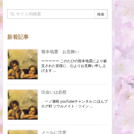
新着記事
熊本地震 お見舞い
ーーーーー このたびの熊本地震により被
災された皆様に、心よりお見舞い申し上
げます ...
出会いは必然
. 一ノ瀬桜 youTubeチャンネル にほんブ
ログ村 ソウルメイト・ツイン ...
メールに注意